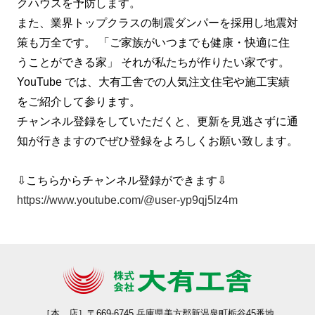
クハウスを予防します。
また、業界トップクラスの制震ダンパーを採用し地震対
策も万全です。 「ご家族がいつまでも健康・快適に住
うことができる家」 それが私たちが作りたい家です。
YouTube では、大有工舎での⼈気注⽂住宅や施⼯実績
をご紹介して参ります。
チャンネル登録をしていただくと、更新を⾒逃さずに通
知が⾏きますのでぜひ登録をよろしくお願い致します。
⇩こちらからチャンネル登録ができます⇩
https://www.youtube.com/@user-yp9qj5lz4m
［本 店］
〒669-6745 兵庫県美方郡新温泉町栃谷45番地