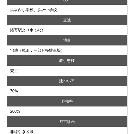
浜坂西小学校、浜坂中学校
交通
諸寄駅より車で4分
地目
宅地（現況：一部月極駐車場）
取引態様
売主
建ぺい率
70%
容積率
200%
都市計画
非線引き区域