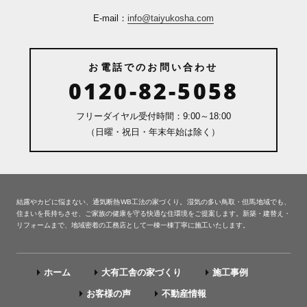
E-mail：
info@taiyukosha.com
お電話でのお問い合わせ
0120-82-5058
フリーダイヤル受付時間：9:00～18:00
（日曜・祝日・年末年始は除く）
結露やカビに悩まない、通気断熱WB工法の家づくり。湿気の多い鳥取・但馬地域でも、
住まいを長持ちさせ、ご家族の健康を守る快適な住環境をご提案します。新築・建替え・
リフォームまで、地域密着の工務店として一棟一棟丁寧に施工いたします。
ホーム
大有工舎の家づくり
施工事例
お客様の声
不動産情報